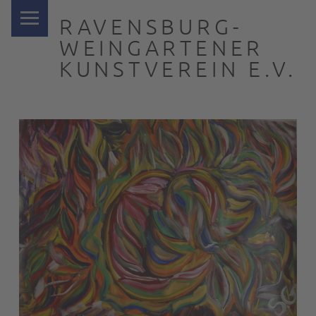
PRIMARY MENU
RAVENSBURG-
WEINGARTENER
KUNSTVEREIN E.V.
… nah dran