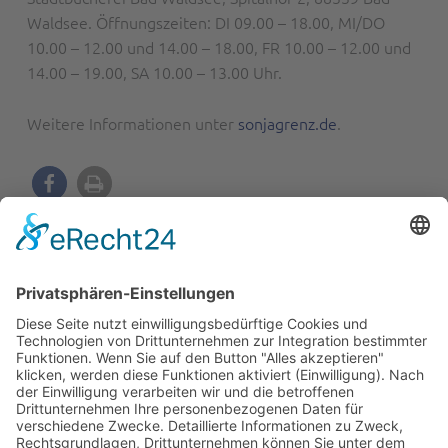
Waldsee. Öffnungszeiten: DI 09.00 – 18.00, MI/DO
10.00 – 12.00 und 14.00 – 18.00, FR 10.00 – 12.00 und
14.00 – 19.00, SA 10.00 – 13.00 Uhr.
Weitere Informationen unter
sonjagrenz.de
.
BEITRAGSNAVIGATION
PREVIOUS POST
4 Jahre – 5 Kataloge
NEXT POST
Schwerelos in
Kressbronn