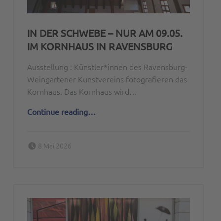
IN DER SCHWEBE – NUR AM 09.05.
IM KORNHAUS IN RAVENSBURG
Ausstellung : Künstler*innen des Ravensburg-
Weingartener Kunstvereins fotografieren das
Kornhaus. Das Kornhaus wird…
“In der Schwebe – Nur am 09.05. im Kornhaus in Ravensburg”
Continue reading
…
Posted on:
Written by:
8 Mai 2026
Peter Bischoff