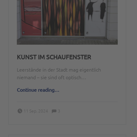
KUNST IM SCHAUFENSTER
Leerstände in der Stadt mag eigentlich
niemand – sie sind oft optisch…
“Kunst im Schaufenster”
Continue reading
…
Comments:
Posted on:
Written by:
Comments:
11 Sep. 2024
3
Peter Bischoff