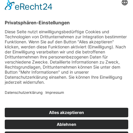
HANDSCHRIFT: CARMINA BURANA
Die Carmina Burana ist eine Sammlung
ausgewählter literarischer, mittelalterlicher
Lieder und Dramentexte,…
“Handschrift: Carmina Burana”
Continue reading
…
Posted on:
Written by:
3 Mai 2021
Peter Bischoff
© 2026
|
Using
Ravensburg-Weingartener Kunstverein e.V.