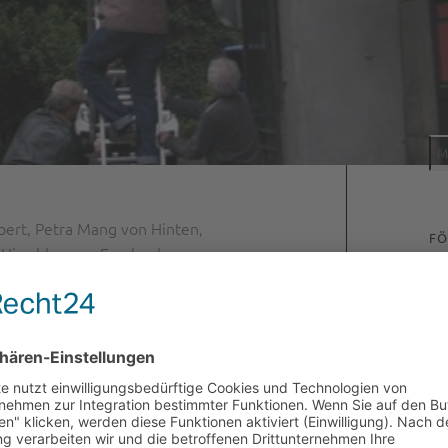
AR
Arc
ert, Petra Mang von Hinten,
FÖ
 Hirschberger, Frankenhauser