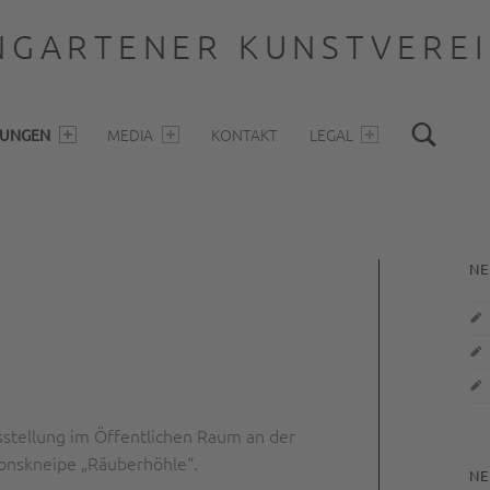
GARTENER KUNSTVEREIN
Sea
MEDIA
KONTAKT
LEGAL
LUNGEN
S
NE
sstellung im Öffentlichen Raum an der
ionskneipe „Räuberhöhle“.
NE