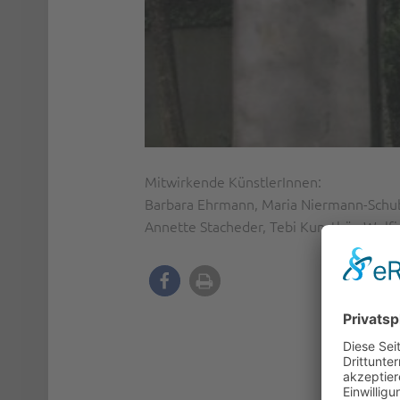
Mitwirkende KünstlerInnen:
Barbara Ehrmann, Maria Niermann-Schub
Annette Stacheder, Tebi Kunstbär, Wolfi