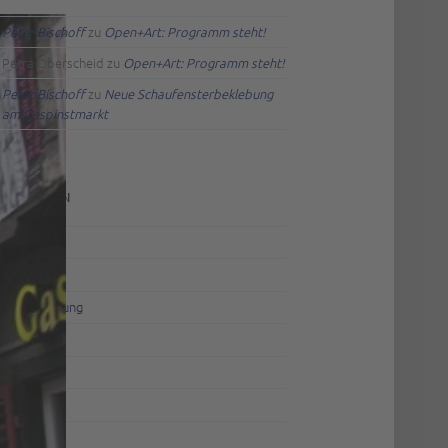
Peter Bischoff
zu
Open+Art: Programm steht!
Petra Oberscheid
zu
Open+Art: Programm steht!
Peter Bischoff
zu
Neue Schaufensterbeklebung
am Gespinstmarkt
TEGORIEN
Aktuell
Allgemein
Ausschreibung
Ausstellung
Info
Kurse
Projekte