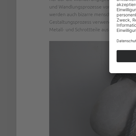
und Wandlungsprozesse von Flora und F
werden auch bizarre menschen- und tier
Gestaltungsprozess verwendet der Künstl
Metall- und Schrottteile aus seinem rei