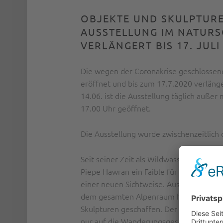
OBJEKTE UND SKULPTURE
AUSSTELLUNG IM NATURS
VERLÄNGERT BIS 17. JULI
Die wegen der Coronakrise geschlossen
eröffnet und bis zum 17.7.2020 verlänge
14.06. ist die Ausstellung täglich auße
17.00 Uhr geöffnet.
Die Ausstellung wurde zwischenzeitlich
Seit seiner Zeit als Wildwasserfahrer h
Piepe Hawran ein Faible für Flusssteine. 
einer neuen Sichtweise. Aus Flussstei
dem gesamten Alpenraum hat er ein Vie
Skulpturen geschaffen. Der Titel der Aus
nur auf die Wanderungsgeschichte der S