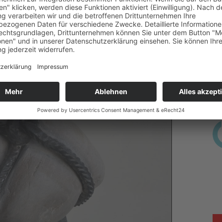
auna. Neben ästhetisch gestalteten Objekten
ähnliche Gestalten gezeigt. Bei diesem
er, der auch als Metallbildhauer arbeitet,
chhaltigen Fundus.