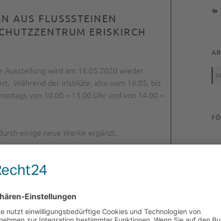
N AUS FLUSSSTEINEN
CHUTZZENTRUM ERISKIRCH
AR
Arc
e Ausstellung wird am 16.05.2020 wieder
rt. Während der Irisblüte, also vom 16.05. bis
r montags von 10.00 – 13.00 Uhr und von 14.00 –
FÖ
 durch einige neue Werke ergänzt.
at der Ravensburger Allgemeinarzt und Bildhauer
In seiner Ausstellung präsentiert er diese in
nen aus der Region Bodensee-Oberschwaben und
lzahl von unterschiedlichen Objekten und
stellung „Migranten“ bezieht sich dabei nicht
teine selbst, sondern auch auf die Wanderungs-