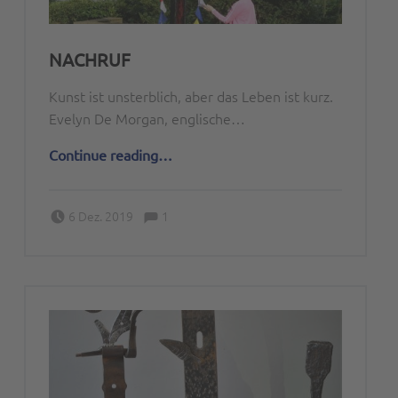
NACHRUF
Kunst ist unsterblich, aber das Leben ist kurz.
Evelyn De Morgan, englische…
“Nachruf”
Continue reading
…
Comments:
Posted on:
Written by:
Comments:
6 Dez. 2019
1
Peter Bischoff