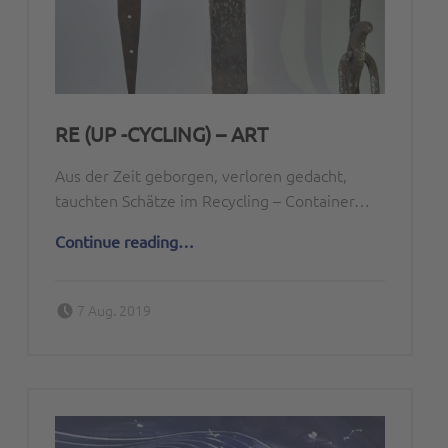
RE (UP -CYCLING) – ART
Aus der Zeit geborgen, verloren gedacht,
tauchten Schätze im Recycling – Container…
“RE (up -cycling) – ART”
Continue reading
…
Posted on:
Written by:
7 Aug. 2019
Peter Bischoff