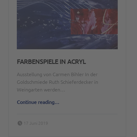
FARBENSPIELE IN ACRYL
Ausstellung von Carmen Bihler In der
Goldschmiede Ruth Schieferdecker in
Weingarten werden…
“Farbenspiele in Acryl”
Continue reading
…
Posted on:
Written by:
17 Juni 2019
Peter Bischoff