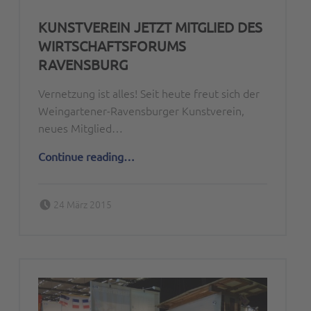
KUNSTVEREIN JETZT MITGLIED DES
WIRTSCHAFTSFORUMS
RAVENSBURG
Vernetzung ist alles! Seit heute freut sich der
Weingartener-Ravensburger Kunstverein,
neues Mitglied…
“Kunstverein jetzt Mitglied des Wirtschaftsforums Ravensburg”
Continue reading
…
Posted on:
Written by:
24 März 2015
Peter Bischoff