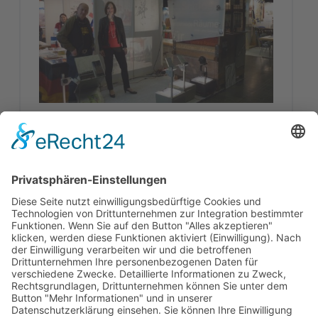
KUNSTVEREIN AUCH AUF
EHRENAMTSMESSE PRÄSENT
Am 22. März war die grosse Ehrenamtsmesse
in der Oberschwabenhalle in Ravensburg…
“Kunstverein auch auf Ehrenamtsmesse präsent”
Continue reading
…
Posted on:
Written by:
22 März 2015
Peter Bischoff