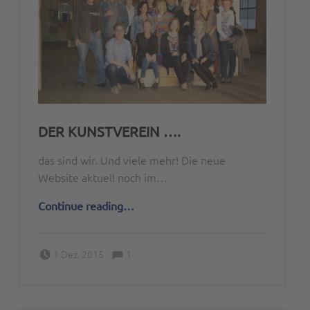
DER KUNSTVEREIN ….
das sind wir. Und viele mehr! Die neue
Website aktuell noch im…
“Der Kunstverein ….”
Continue reading
…
Comments:
Posted on:
Written by:
Comments:
1 Dez. 2015
1
Peter Bischoff