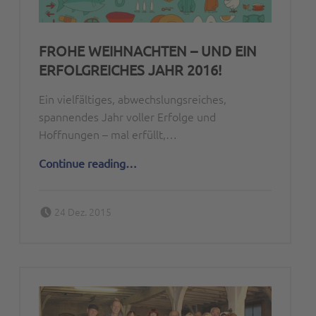
FROHE WEIHNACHTEN – UND EIN
ERFOLGREICHES JAHR 2016!
Ein vielfältiges, abwechslungsreiches,
spannendes Jahr voller Erfolge und
Hoffnungen – mal erfüllt,…
“Frohe Weihnachten – und ein erfolgreiches Jahr 2016!”
Continue reading
…
Posted on:
Written by:
24 Dez. 2015
Peter Bischoff