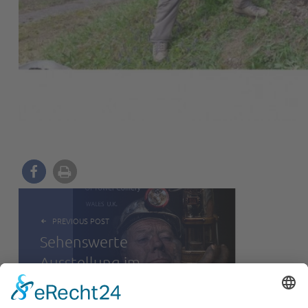
BEITRAGSNAVIGATION
PREVIOUS POST
Sehenswerte
Ausstellung im
Ravensburger
Elisabethen-