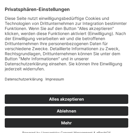
krankenhaus (EK)
NEXT POST
Logo-Wettbewerb:
And the Winner is …
SIDEBAR
Toggle sidebar
© 2026
|
Using
Ravensburg-Weingartener Kunstverein e.V.
theme.
|
|
Auberge
WordPress
Datenschutzerklärung
Back to
top ↑