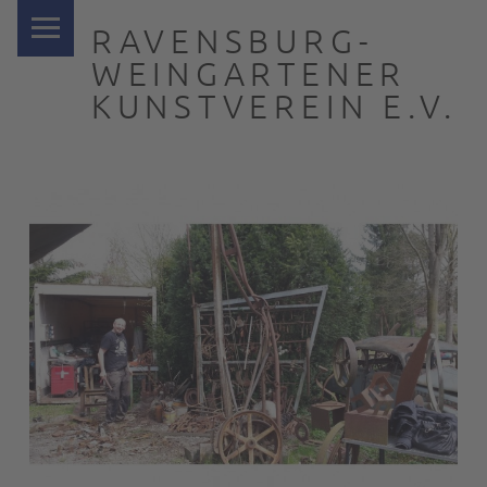
PRIMARY MENU
RAVENSBURG-
WEINGARTENER
KUNSTVEREIN E.V.
… nah dran