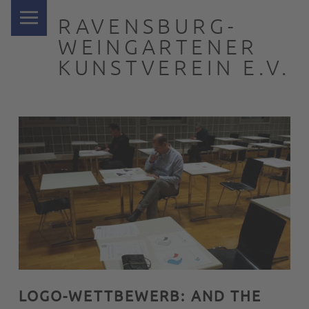
PRIMARY MENU
RAVENSBURG-
WEINGARTENER
KUNSTVEREIN E.V.
… nah dran
LOGO-WETTBEWERB: AND THE