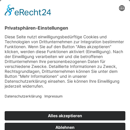
sagt:
Walter Steenblock
13. April 2016 um 17:42 Uhr
Platz 1 Logo ist super,hätte ich auch
ausgewählt.
SIDEBAR
Toggle sidebar