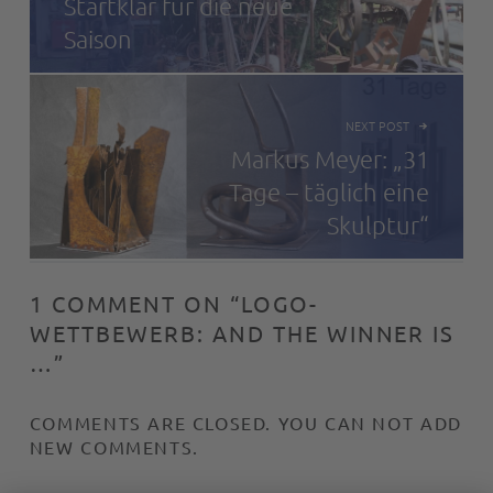
Startklar für die neue
Saison
NEXT POST
Markus Meyer: „31
Tage – täglich eine
Skulptur“
1 COMMENT ON “
LOGO-
WETTBEWERB: AND THE WINNER IS
…
”
COMMENTS ARE CLOSED. YOU CAN NOT ADD
NEW COMMENTS.