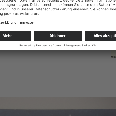
latz 3,) Collaboration mit Atelier Annette
mmt (Klöckner)
nsburg. „Farbflecken“’, Ravensburg-Weingarten
. Teil von #kulturdiefehlt.