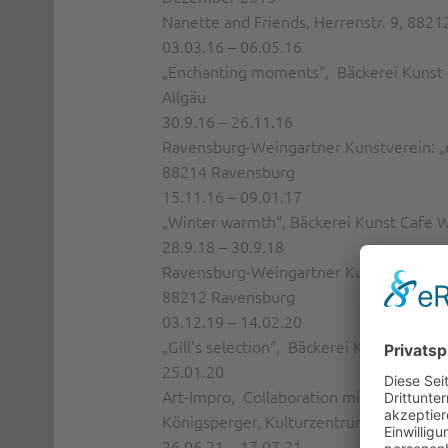
Nanette and Friends, Herrenstr. 9, 882
03.03.16 – 06.05.16
„Enchanting moments“, Bäckerei Kunst C
Allgäu
30.9.16 – 26.11.16
Ravensburg-Weingartner Kunstverein: „ein
88214 Ravensburg
15.11.16 – 09.01.17
„Winter warmth“, Bäckerei Kunst Cafe Wa
28.9.18 – 30.9.18
Ravensburg-Weingartner Kunstverein: Ku
88212 Ravensburg
03.12.19 – 14.02.20
„Gill’s selection“, Bäckerei Kunst Cafe
25.01.20
Art-Impro, Collaboration mit Atelier An
Königsperger,
Kulturzentrum Linse e.V.,
26.06.21 – 17.07.21