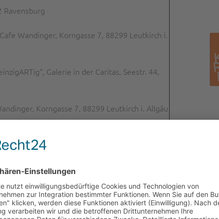
12 Ravensburg
afe Wandinger, Korngasse 7, 88299 Leutkirch i.
zigARTig“, Galerie in der Caritas, Seestr. 44,
ndinger, Korngasse 7, 88299 Leutkirch i. Allgäu
nstnacht 2018, Räuberhöhle, Burg Str. 14,
 Wandinger,
Korngasse 7, 88299 Leutkirch i. Allgäu
nette Stacheder, Mario Müller und Cornelia
 Liebfrauenstr. 58, 88250 Weingarten