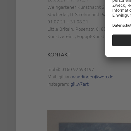
Weingartener Kunstnacht 2021, (Broner P
Stacheder, IT Strohm and Pianohaus Sti
01.07.21 – 31.08.21
Little Britain, Rosenstr. 6, 88122 Rave
Kunstverein. „Popup!-Kunst in Stadtraum“
KONTAKT
mobil: 0160 92693197
Mail: gillian.
wandinger@web.de
Instagram:
gillw7art