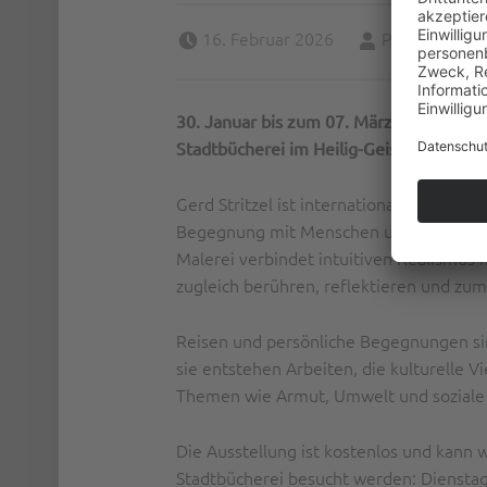
Posted on:
Written by:
16. Februar 2026
Peter Bischof
30. Januar bis zum 07. März 2026, 1. St
Stadtbücherei im Heilig-Geist-Spital, Ba
Gerd Stritzel ist international arbeitend
Begegnung mit Menschen unterschiedlic
Malerei verbindet intuitiven Realismus m
zugleich berühren, reflektieren und zum
Reisen und persönliche Begegnungen sin
sie entstehen Arbeiten, die kulturelle V
Themen wie Armut, Umwelt und soziale
Die Ausstellung ist kostenlos und kann
Stadtbücherei besucht werden: Dienstag 