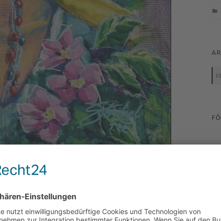
AR
Arc
FÖ
DER STADTBÜCHEREI IM