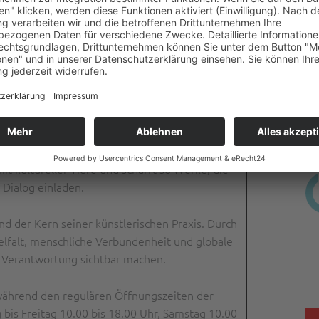
Categorized in:
f
Aktuell
,
Ausstellung
ockwerk A2, Bereich Schaustelle
chstr. 57, Ravensburg
er Maler. Seine Porträts entstehen aus direkter
hster Kulturen und Lebenswelten. Seine
it kultureller Tiefe und schafft so Werke, die
 Dialog einladen.
d der Kern seiner künstlerischen Praxis. Durch
ielfalt, menschliche Verbundenheit und globale
 Verantwortung sichtbar machen.
 während den regulären Öffnungszeiten der
bis Freitag 10.00 bis 18.00 Uhr, Samstag 10.00