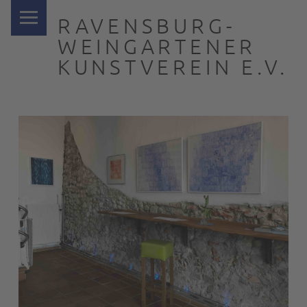
PRIMARY MENU
RAVENSBURG-
WEINGARTENER
KUNSTVEREIN E.V.
… nah dran