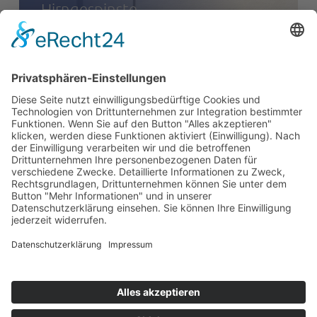
Hirngespinste
NEXT POST
Farbflecken in der
Ravensburger
Innenstadt – der
Rundgang jetzt auch
virtuell in 360°
SIDEBAR
Toggle sidebar