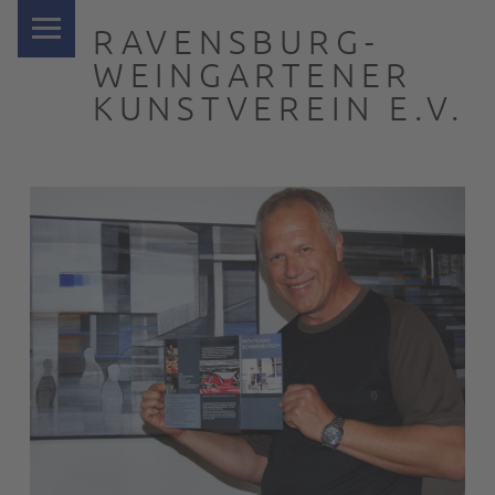
PRIMARY MENU
RAVENSBURG-
WEINGARTENER
KUNSTVEREIN E.V.
… nah dran