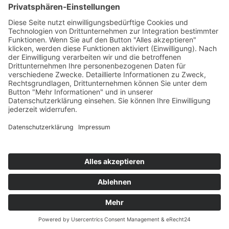
SIDEBAR
Toggle sidebar
© 2026
|
Using
Ravensburg-Weingartener Kunstverein e.V.
theme.
|
|
Auberge
WordPress
Datenschutzerklärung
Back to
top ↑