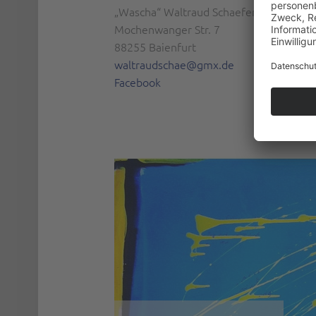
„Wascha“ Waltraud Schaefer
Mochenwanger Str. 7
88255 Baienfurt
waltraudschae@gmx.de
Facebook