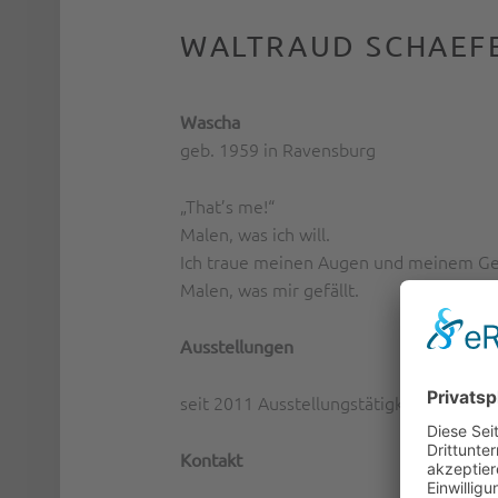
WALTRAUD SCHAEF
Wascha
geb. 1959 in Ravensburg
„That’s me!“
Malen, was ich will.
Ich traue meinen Augen und meinem Ge
Malen, was mir gefällt.
Ausstellungen
seit 2011 Ausstellungstätigkeit
Kontakt