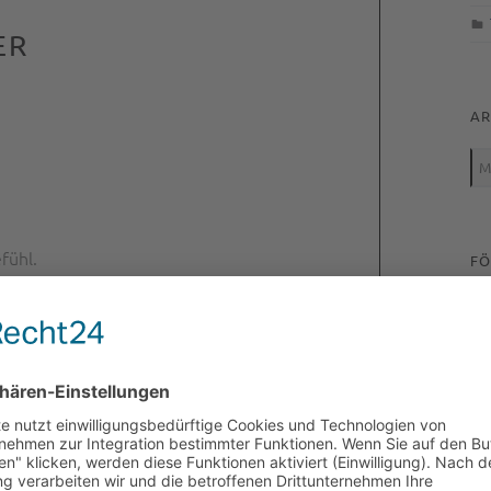
ER
AR
Arc
fühl.
FÖ