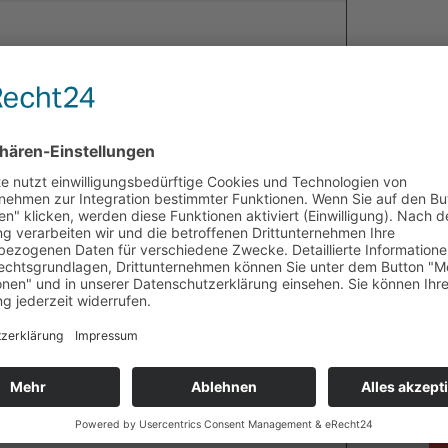
eine einzigartige Mitmach- und Mitradel-
er 2024
deckt eine malerische Route voller Highlights:
präsentieren ihre Werke. Genießt lokale
icke auf die oberschwäbische Landschaft.
e Künstlerinnen und Künstler, die sich am
lkommen.
ndet bereits zum vierten Mal statt. Rund 5.000
chon 2023 die vielfältigen Attraktionen rechts
erlich.