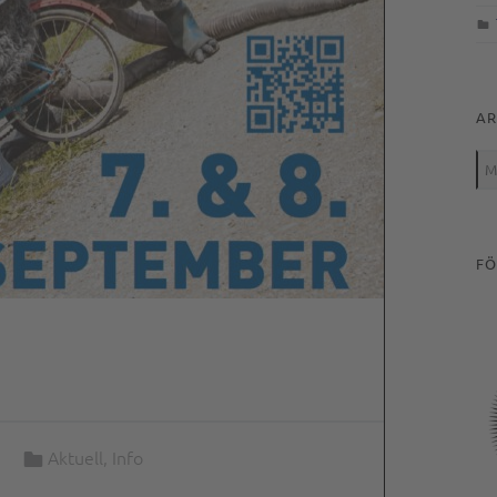
AR
Arc
FÖ
Categorized in:
Aktuell
,
Info