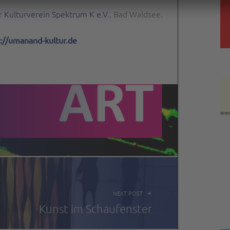
er
Kulturverein Spektrum K e.V
., Bad Waldsee.
s://umanand-kultur.de
NEXT POST
Kunst im Schaufenster