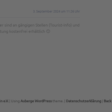
3. September 2024 um 11:26 Uhr
 sind an gängigen Stellen (Tourist-Info) und
ung kostenfrei erhältlich 🙂
|
Using
theme.
|
|
n e.V.
Auberge
WordPress
Datenschutzerklärung
Back