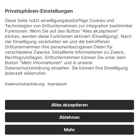
SIDEBAR
Toggle sidebar
© 2026
|
Using
Ravensburg-Weingartener Kunstverein e.V.
theme.
|
|
Auberge
WordPress
Datenschutzerklärung
Back to
top ↑