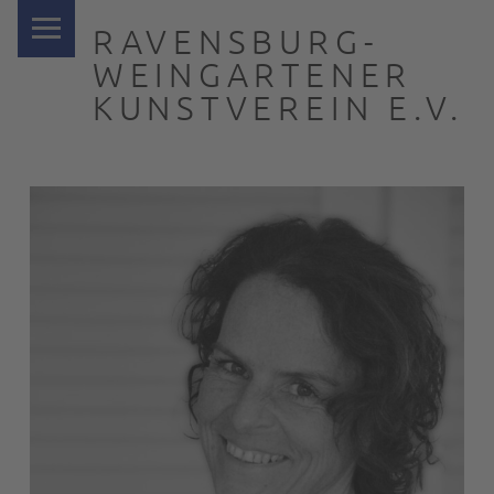
PRIMARY MENU
RAVENSBURG-
WEINGARTENER
KUNSTVEREIN E.V.
… nah dran