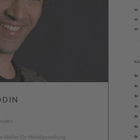
KA
ODIN
resden
 Atelier für Metallgestaltung