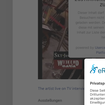
Z
Dieser Inhalt dar
Besuchern nicht 
geladen werden. De
diese mit seinem
Inhalt zur Liste 
hi
powered by
Userc
Platf
The artist live on TV interview: Tire Hor
Ausstellungen