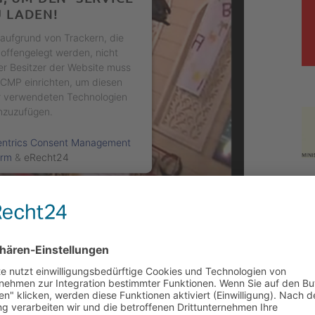
U LADEN!
f aufgrund von Trackern, die
offengelegt werden, nicht
r Besitzer der Website muss
 CMP einrichten, um diesen
der verwendeten Technologien
nzuzufügen.
entrics Consent Management
orm
&
eRecht24
se
from
Mirko Siakkou Flodin
on
Vimeo
.