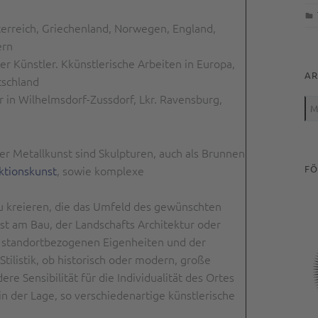
terreich, Griechenland, Norwegen, England,
ern
der Künstler. Kkünstlerische Arbeiten in Europa,
AR
tschland
Arc
r in Wilhelmsdorf-Zussdorf, Lkr. Ravensburg,
 Metallkunst sind Skulpturen, auch als Brunnen
FÖ
ktionskunst
, sowie komplexe
zu kreieren, die das Umfeld des gewünschten
st am Bau, der Landschafts Architektur oder
n standortbezogenen Eigenheiten und der
Stilistik, ob historisch oder modern, große
e Sensibilität für die Individualität des Ortes
in der Lage, so verschiedenartige künstlerische