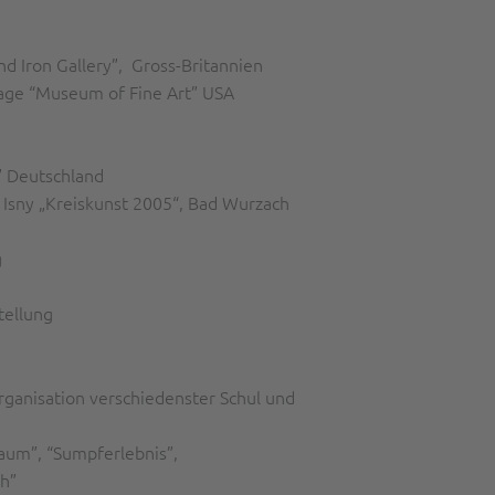
and Iron Gallery”, Gross-Britannien
rage “Museum of Fine Art” USA
” Deutschland
 Isny „Kreiskunst 2005“, Bad Wurzach
g
tellung
ganisation verschiedenster Schul und
traum”, “Sumpferlebnis”,
ch”