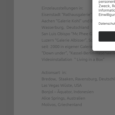
Einzelausstellungen in:
Eisenstadt “Rathausgalerie” und Wien “G
Aachen “Galerie Kohl” und Berlin “Charit
Wasserburg, Deutschland
San Luis Obispo “Mc Phee Gallery”, M
Luzern “Galerie Albisser”, Schweiz
seit 2000 in eigener Galerie mit “Stein &
“Down under”, “Kassel-Berlin-Hasenweil
Videoinstallation “ Living in a Box”
Actionsart in:
Bredow, Staaken, Ravensburg, Deutsch
Las Vegas Wüste, USA
Bonjol – Äquator, Indonesien
Alice Springs, Australien
Molivos, Griechenland