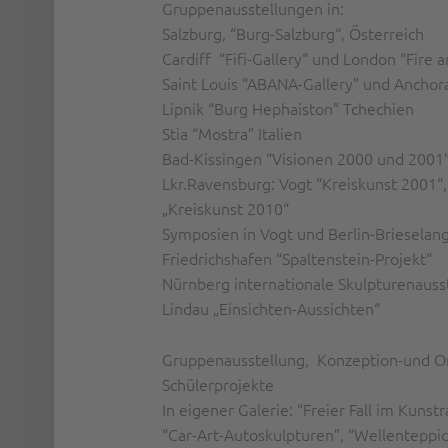
Gruppenausstellungen in:
Salzburg, “Burg-Salzburg“, Österreich
Cardiff “Fifi-Gallery“ und London “Fire 
Saint Louis “ABANA-Gallery” und Ancho
Lipnik “Burg Hephaiston” Tchechien
Stia “Mostra” Italien
Bad-Kissingen “Visionen 2000 und 2001
Lkr.Ravensburg: Vogt “Kreiskunst 2001“,
„Kreiskunst 2010“
Symposien in Vogt und Berlin-Brieselan
Friedrichshafen “Spaltenstein-Projekt“
Nürnberg internationale Skulpturenauss
Lindau „Einsichten-Aussichten“
Gruppenausstellung, Konzeption-und Or
Schülerprojekte
In eigener Galerie: “Freier Fall im Kuns
“Car-Art-Autoskulpturen”, “Wellenteppi