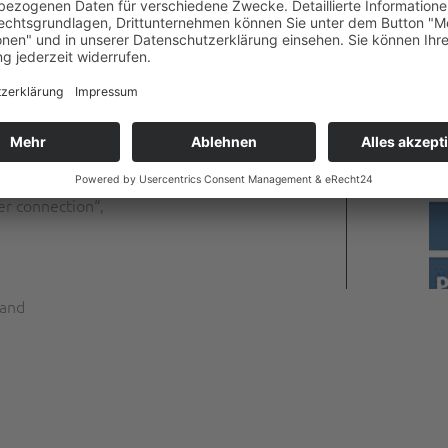
alerie Alte Schmiede”, Österreich
é”
emphis “Metal Museum”, USA
 Stahl”, “Metallbildcollagen”,
er connection“,
land