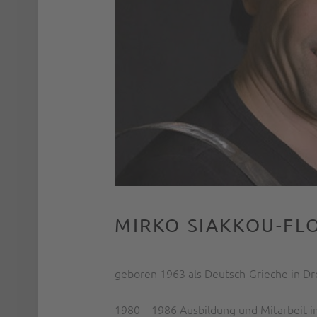
MIRKO SIAKKOU-FL
geboren 1963 als Deutsch-Grieche in D
1980 – 1986 Ausbildung und Mitarbeit im