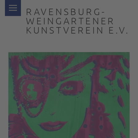
PRIMARY MENU
RAVENSBURG-
WEINGARTENER
KUNSTVEREIN E.V.
… nah dran