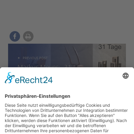
BEITRAGSNAVIGATION
PREVIOUS POST
Markus Meyer: „31
Tage – täglich eine
Skulptur“
NEXT POST
Kunststammtisch am
2. Mai 2016 in