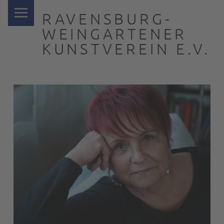
PRIMARY MENU
RAVENSBURG-
WEINGARTENER
KUNSTVEREIN E.V.
… nah dran