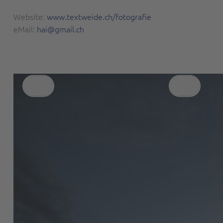
Website:
www.textweide.ch/fotografie
eMail:
hai@gmail.ch