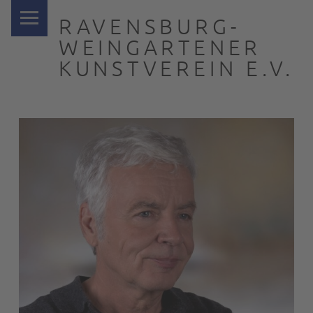
PRIMARY MENU
RAVENSBURG-
WEINGARTENER
KUNSTVEREIN E.V.
… nah dran