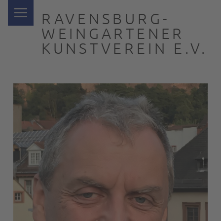
PRIMARY MENU
RAVENSBURG-
WEINGARTENER
KUNSTVEREIN E.V.
… nah dran