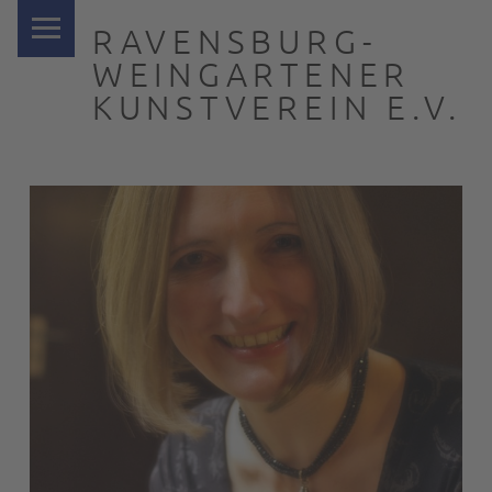
PRIMARY MENU
RAVENSBURG-
WEINGARTENER
KUNSTVEREIN E.V.
… nah dran