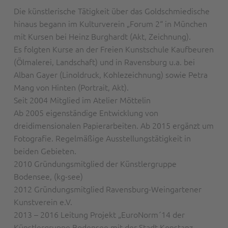
Die künstlerische Tätigkeit über das Goldschmiedische
hinaus begann im Kulturverein „Forum 2“ in München
mit Kursen bei Heinz Burghardt (Akt, Zeichnung).
Es folgten Kurse an der Freien Kunstschule Kaufbeuren
(Ölmalerei, Landschaft) und in Ravensburg u.a. bei
Alban Gayer (Linoldruck, Kohlezeichnung) sowie Petra
Mang von Hinten (Portrait, Akt).
Seit 2004 Mitglied im Atelier Möttelin
Ab 2005 eigenständige Entwicklung von
dreidimensionalen Papierarbeiten. Ab 2015 ergänzt um
Fotografie. Regelmäßige Ausstellungstätigkeit in
beiden Gebieten.
2010 Gründungsmitglied der Künstlergruppe
Bodensee, (kg-see)
2012 Gründungsmitglied Ravensburg-Weingartener
Kunstverein e.V.
2013 – 2016 Leitung Projekt „EuroNorm´14 der
Künstlergruppe Bodensee mit der Stadt Konstanz