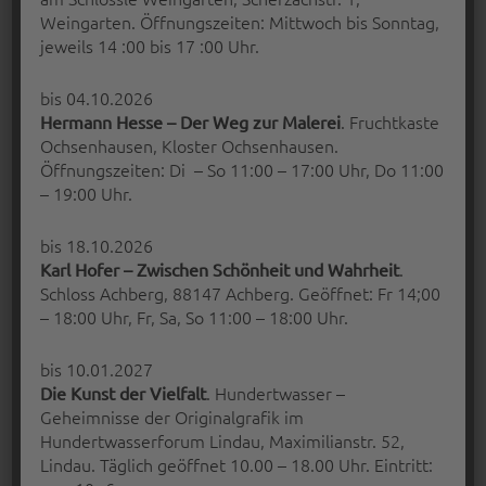
Weingarten. Öffnungszeiten: Mittwoch bis Sonntag,
jeweils 14 :00 bis 17 :00 Uhr.
bis 04.10.2026
. Fruchtkaste
Hermann Hesse – Der Weg zur Malerei
Ochsenhausen, Kloster Ochsenhausen.
Öffnungszeiten: Di – So 11:00 – 17:00 Uhr, Do 11:00
– 19:00 Uhr.
bis 18.10.2026
.
Karl Hofer – Zwischen Schönheit und Wahrheit
VG BILD-KUNST
Schloss Achberg, 88147 Achberg. Geöffnet: Fr 14;00
– 18:00 Uhr, Fr, Sa, So 11:00 – 18:00 Uhr.
Fast alle haben schon einmal von ihr gehört:
der Verwertungsgesellschaft Bild-Kunst.
bis 10.01.2027
Wenige…
. Hundertwasser –
Die Kunst der Vielfalt
“VG Bild-Kunst”
Geheimnisse der Originalgrafik im
Continue reading
…
Hundertwasserforum Lindau, Maximilianstr. 52,
Lindau. Täglich geöffnet 10.00 – 18.00 Uhr. Eintritt:
Posted on:
Written by: