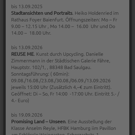
bis 13.09.2025
. Heiko Holdenried im
Stadtansichten und Portraits
Rathaus Foyer Baienfurt. Öffnungszeiten: Mo – Fr
9.00 – 12.15 Uhr , Mo 14.00 – 16.00 Uhr und Do
14.00 – 18.00 Uhr.
bis 13.09.2026
AUSSCHREIBUNG KUNSTPREIS
. Kunst durch Upcycling. Danielle
REUSE ME
Zimmermann in der Städtischen Galerie Fähre,
Der Kunstverein Radolfzell e.V. möchte
Hauptstr. 102/1, , 88348 Bad Saulgau.
junge Kunst fördern und vergibt aus
Sonntagsführung: ( 60min):
Anlass…
09.08./16.08./23.08./30.08./06.09./13.09.2026
jeweils 15:00 Uhr (Zusätzlich 4,–€ zum Eintritt).
“Ausschreibung Kunstpreis”
Continue reading
…
Geöffnet: Di – So, Fr 14:00 -17:00 Uhr. Eintritt 5.- /
4.- Euro)
Posted on:
Written by:
6 Feb. 2016
Peter Bischoff
bis 19.09.2026
. Eine Ausstellung der
Promising Land – Unseen
Klasse Anselm Reyle, HFBK Hamburg iim Pavillon
am Schlössle Weingarten, Scherzachstr. 1,