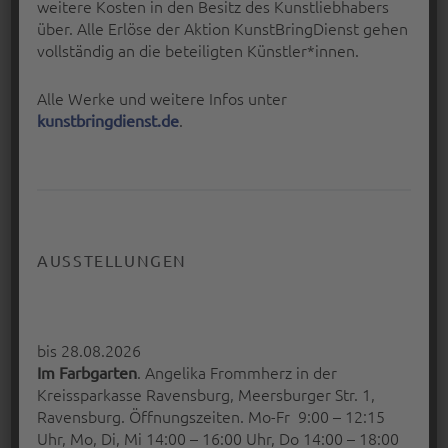
BARBARA EHRMANN UND
weitere Kosten in den Besitz des Kunstliebhabers
WALTRAUT SPÄTH AB 6. MÄRZ IN
über. Alle Erlöse der Aktion KunstBringDienst gehen
vollständig an die beteiligten Künstler*innen.
OCHSENHAUSEN
ZEICHNUNG | COLLAGE | VIDEO | SKULPTUR
Alle Werke und weitere Infos unter
.
kunstbringdienst.de
Die diesjährige Ausstellungsreihe im
Ochsenhauser…
“Barbara Ehrmann und Waltraut Späth ab 6. März in Ochsenhausen”
Continue reading
…
Posted on:
Written by:
19 Feb. 2016
Peter Bischoff
AUSSTELLUNGEN
bis 28.08.2026
. Angelika Frommherz in der
Im Farbgarten
Kreissparkasse Ravensburg, Meersburger Str. 1,
Ravensburg. Öffnungszeiten. Mo-Fr 9:00 – 12:15
Uhr, Mo, Di, Mi 14:00 – 16:00 Uhr, Do 14:00 – 18:00