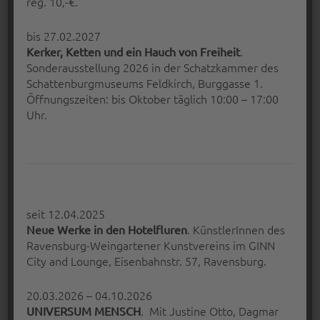
reg. 10,-€.
21 Jan. 2016
Peter Bischoff
bis 27.02.2027
.
Kerker, Ketten und ein Hauch von Freiheit
Sonderausstellung 2026 in der Schatzkammer des
Schattenburgmuseums Feldkirch, Burggasse 1.
Öffnungszeiten: bis Oktober täglich 10:00 – 17:00
Uhr.
seit 12.04.2025
. KünstlerInnen des
Neue Werke in den Hotelfluren
SEHENSWERT: AUSSTELLUNG IN
Ravensburg-Weingartener Kunstvereins im GINN
DER KSK RAVENSBURG – SR. M.
City and Lounge, Eisenbahnstr. 57, Ravensburg.
PIETRA LÖBL OSF – WAS BLEIBT?
20.03.2026 – 04.10.2026
Gestern wurde in der Kreissparkasse
. Mit Justine Otto, Dagmar
UNIVERSUM MENSCH