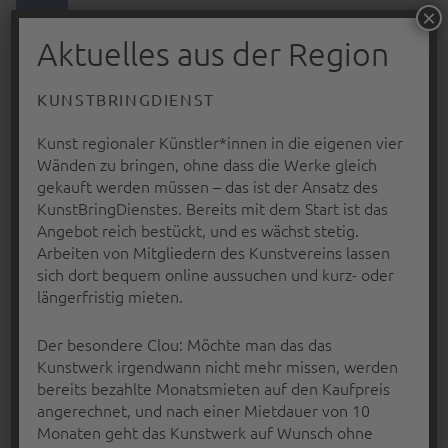
PRIMARY MENU
×
RAVENSBURG-
Aktuelles aus der Region
WEINGARTENER
KUNSTVEREIN
KUNSTBRINGDIENST
E.V.
Kunst regionaler Künstler*innen in die eigenen vier
… nah dran
Wänden zu bringen, ohne dass die Werke gleich
gekauft werden müssen – das ist der Ansatz des
KunstBringDienstes. Bereits mit dem Start ist das
Angebot reich bestückt, und es wächst stetig.
Arbeiten von Mitgliedern des Kunstvereins lassen
sich dort bequem online aussuchen und kurz- oder
längerfristig mieten.
Der besondere Clou: Möchte man das das
Kunstwerk irgendwann nicht mehr missen, werden
bereits bezahlte Monatsmieten auf den Kaufpreis
angerechnet, und nach einer Mietdauer von 10
Monaten geht das Kunstwerk auf Wunsch ohne