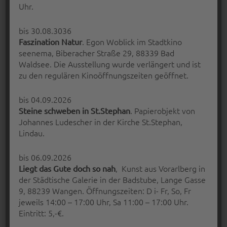
Uhr.
bis 30.08.3036
. Egon Woblick im Stadtkino
Faszination Natur
seenema, Biberacher Straße 29, 88339 Bad
Waldsee. Die Ausstellung wurde verlängert und ist
DAS WAR ER – DER
zu den regulären Kinoöffnungszeiten geöffnet.
KUNSTFUNKEN 2016
bis 04.09.2026
Bereits Tradition: der Kunstfunken im
. Papierobjekt von
Steine schweben in St.Stephan
Skulpturenpark an der Ulmer Strasse. Mit
Johannes Ludescher in der Kirche St.Stephan,
Hilfe…
Lindau.
“Das war er – der Kunstfunken 2016”
Continue reading
…
bis 06.09.2026
, Kunst aus Vorarlberg in
Liegt das Gute doch so nah
der Städtische Galerie in der Badstube, Lange Gasse
Posted on:
Written by:
15 Feb. 2016
Peter Bischoff
9, 88239 Wangen. Öffnungszeiten: D i- Fr, So, Fr
jeweils 14:00 – 17:00 Uhr, Sa 11:00 – 17:00 Uhr.
Eintritt: 5,-€.