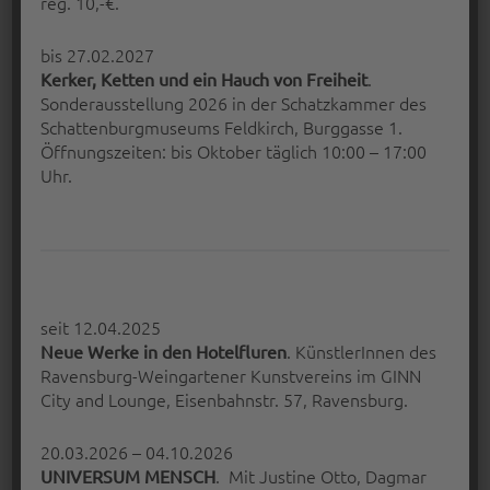
9 Mai 2017
reg. 10,-€.
Peter Bischoff
bis 27.02.2027
.
Kerker, Ketten und ein Hauch von Freiheit
Sonderausstellung 2026 in der Schatzkammer des
Schattenburgmuseums Feldkirch, Burggasse 1.
Öffnungszeiten: bis Oktober täglich 10:00 – 17:00
Uhr.
seit 12.04.2025
. KünstlerInnen des
Neue Werke in den Hotelfluren
GABY LEXEN: „PIXEL BEI GALEXY“
Ravensburg-Weingartener Kunstvereins im GINN
City and Lounge, Eisenbahnstr. 57, Ravensburg.
Herzliche Einladung zur Ausstellung von
Gaby Lexen: „Pixel bei GaLEXY“ in der…
20.03.2026 – 04.10.2026
“Gaby Lexen: „Pixel bei GaLEXY“”
. Mit Justine Otto, Dagmar
UNIVERSUM MENSCH
Continue reading
…