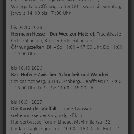
Weingarten. Öffnungszeiten: Mittwoch bis Sonntag,
jeweils 14 :00 bis 17 :00 Uhr.
bis 04.10.2026
. Fruchtkaste
Hermann Hesse – Der Weg zur Malerei
Ochsenhausen, Kloster Ochsenhausen.
Öffnungszeiten: Di – So 11:00 – 17:00 Uhr, Do 11:00
– 19:00 Uhr.
bis 18.10.2026
PARTNER DER GEWERBESCHAU
.
Karl Hofer – Zwischen Schönheit und Wahrheit
Schloss Achberg, 88147 Achberg. Geöffnet: Fr 14;00
OBERESCHACH
– 18:00 Uhr, Fr, Sa, So 11:00 – 18:00 Uhr.
Sonntag, 21. Mai 2017 von 12.00 – 17.00
Uhr Warum ist Kunst…
bis 10.01.2027
. Hundertwasser –
Die Kunst der Vielfalt
“Partner der Gewerbeschau Obereschach”
Continue reading
…
Geheimnisse der Originalgrafik im
Hundertwasserforum Lindau, Maximilianstr. 52,
Lindau. Täglich geöffnet 10.00 – 18.00 Uhr. Eintritt:
Posted on:
Written by: