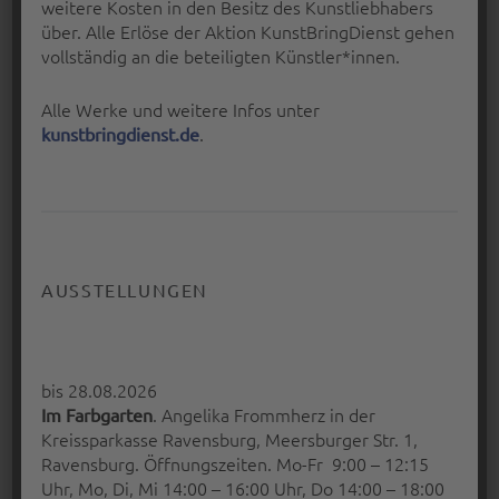
VIELFALTPAPIER
weitere Kosten in den Besitz des Kunstliebhabers
über. Alle Erlöse der Aktion KunstBringDienst gehen
Papier ist Träger von Kunst, Material in der
vollständig an die beteiligten Künstler*innen.
Kunst, Papier ist selbst…
“VielFaltPapier”
Alle Werke und weitere Infos unter
Continue reading
…
.
kunstbringdienst.de
Posted on:
Written by:
18 Juni 2017
Peter Bischoff
AUSSTELLUNGEN
bis 28.08.2026
. Angelika Frommherz in der
Im Farbgarten
Kreissparkasse Ravensburg, Meersburger Str. 1,
Ravensburg. Öffnungszeiten. Mo-Fr 9:00 – 12:15
Uhr, Mo, Di, Mi 14:00 – 16:00 Uhr, Do 14:00 – 18:00