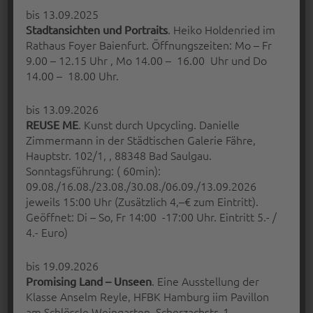
bis 13.09.2025
. Heiko Holdenried im
Stadtansichten und Portraits
Rathaus Foyer Baienfurt. Öffnungszeiten: Mo – Fr
9.00 – 12.15 Uhr , Mo 14.00 – 16.00 Uhr und Do
14.00 – 18.00 Uhr.
KONTRASTE – MALEREI, PLASTIK
UND SKULPTUR
bis 13.09.2026
. Kunst durch Upcycling. Danielle
REUSE ME
Eine Gemeinschaftsausstellung von Sigi
Zimmermann in der Städtischen Galerie Fähre,
Harder und Dr. Dietmar Hawran in der
Hauptstr. 102/1, , 88348 Bad Saulgau.
Orangerie…
Sonntagsführung: ( 60min):
09.08./16.08./23.08./30.08./06.09./13.09.2026
“Kontraste – Malerei, Plastik und Skulptur”
Continue reading
…
jeweils 15:00 Uhr (Zusätzlich 4,–€ zum Eintritt).
Geöffnet: Di – So, Fr 14:00 -17:00 Uhr. Eintritt 5.- /
4.- Euro)
Posted on:
Written by:
31 Mai 2017
Peter Bischoff
bis 19.09.2026
. Eine Ausstellung der
Promising Land – Unseen
Klasse Anselm Reyle, HFBK Hamburg iim Pavillon
am Schlössle Weingarten, Scherzachstr. 1,