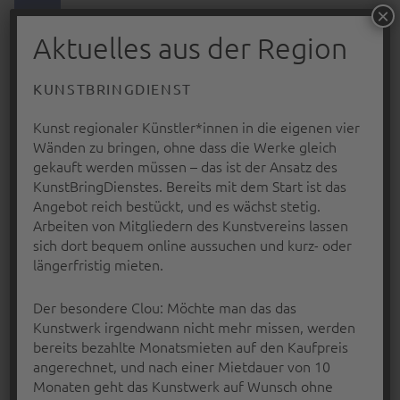
PRIMARY MENU
×
RAVENSBURG-
Aktuelles aus der Region
WEINGARTENER
KUNSTVEREIN
KUNSTBRINGDIENST
E.V.
Kunst regionaler Künstler*innen in die eigenen vier
… nah dran
Wänden zu bringen, ohne dass die Werke gleich
gekauft werden müssen – das ist der Ansatz des
KunstBringDienstes. Bereits mit dem Start ist das
Angebot reich bestückt, und es wächst stetig.
Arbeiten von Mitgliedern des Kunstvereins lassen
sich dort bequem online aussuchen und kurz- oder
längerfristig mieten.
Der besondere Clou: Möchte man das das
Kunstwerk irgendwann nicht mehr missen, werden
bereits bezahlte Monatsmieten auf den Kaufpreis
angerechnet, und nach einer Mietdauer von 10
Monaten geht das Kunstwerk auf Wunsch ohne