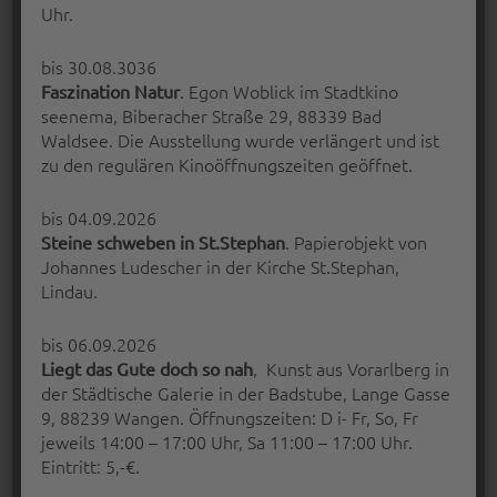
Uhr.
KULTURZENTRUM LINSE ZEIGT
bis 30.08.3036
KÜNSTLERFILM „BEUYS“
. Egon Woblick im Stadtkino
Faszination Natur
seenema, Biberacher Straße 29, 88339 Bad
Ist das Kunst oder kann das weg? Auch 30
Waldsee. Die Ausstellung wurde verlängert und ist
Jahre nach dem…
zu den regulären Kinoöffnungszeiten geöffnet.
“Kulturzentrum Linse zeigt Künstlerfilm „Beuys“”
Continue reading
…
bis 04.09.2026
. Papierobjekt von
Steine schweben in St.Stephan
Posted on:
Written by:
Johannes Ludescher in der Kirche St.Stephan,
14 Juni 2017
Peter Bischoff
Lindau.
bis 06.09.2026
, Kunst aus Vorarlberg in
Liegt das Gute doch so nah
der Städtische Galerie in der Badstube, Lange Gasse
9, 88239 Wangen. Öffnungszeiten: D i- Fr, So, Fr
jeweils 14:00 – 17:00 Uhr, Sa 11:00 – 17:00 Uhr.
Eintritt: 5,-€.